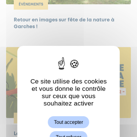
ÉVÈNEMENTS
Retour en images sur fête de la nature à
Garches !
Ce site utilise des cookies
et vous donne le contrôle
sur ceux que vous
souhaitez activer
ShareThis est désactivé.
Autoriser
ÉVÈNEMENTS
Tout accepter
La Fête de la nature, c’est samedi !