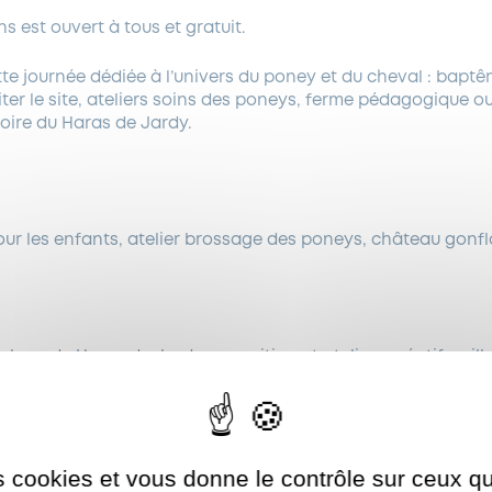
s est ouvert à tous et gratuit.
e journée dédiée à l’univers du poney et du cheval : bapt
iter le site, ateliers soins des poneys, ferme pédagogique ou
toire du Haras de Jardy.
r les enfants, atelier brossage des poneys, château gonfl
elage du Haras de Jardy, exposition et ateliers créatifs, vil
s métiers par des professionnels, spectacles équestres.
f
es cookies et vous donne le contrôle sur ceux 
Autoriser