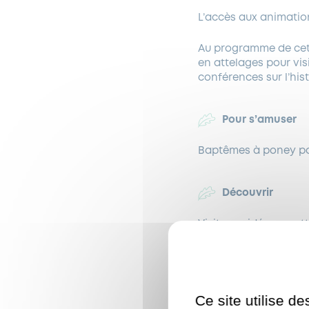
L’accès aux animation
Au programme de cett
en attelages pour vis
conférences sur l’his
Pour s’amuser
Baptêmes à poney pou
Découvrir
Visites guidées en att
équestres, village de
Le programme sporti
Ce site utilise d