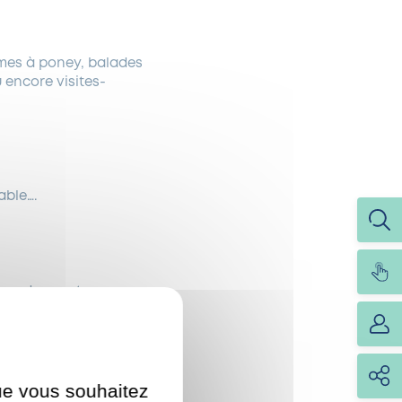
êmes à poney, balades
 encore visites-
able….
lage des centres
que vous souhaitez