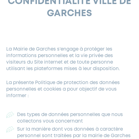
CONFIDENTIALITÉ VILLE DE
FERMETURES EXCEPTIONNELLES
HABITAT
LA MAISON D’AGLAÉ
INFORMATIONS PRATIQUES
VIE ÉCONOMIQUE
ESPACE COMMERÇANTS
LE BUDGET
BUDGET PARTICIPATIF
PARTENAIRES SOCIAUX
ANNÉE ANDRÉ MALRAUX À GARCHES 2026-2027
FONDS CULTUREL DE L’ERMITAGE
CULTE
GARCHES
ENVIRONNEMENT ET BIODIVERSITÉ
PLAN GRAND FROID
COMMUNICATIONS ADMINISTRATIVES
GÉRER MES DÉCHETS
LES AIDES
MIEUX CONSOMMER
VOTRE MAIRIE
PARTENAIRES INSTITUTIONNELS
ANCIENS COMBATTANTS ET MÉMOIRE
DÉVELOPPEMENT DURABLE
PANNEAUX D’AFFICHAGE LIBRE
EAU POTABLE ET ASSAINISSEMENT
INFORMATIONS PRATIQUES
SUBVENTIONS
GRÖBENZELL
La Mairie de Garches s’engage à protéger les
ÉCONOMIES D’ÉNERGIE
informations personnelles et la vie privée des
visiteurs du Site internet et de toute personne
DÉCLARATION DE CATASTROPHE NATURELLE
LE BEGM THÉTIS
utilisant les plateformes mises à leur disposition.
UNE NAISSANCE, UN ARBRE
La présente Politique de protection des données
NOUVEAUX ARRIVANTS
personnelles et cookies a pour objectif de vous
PARCS ET SQUARES DE LA VILLE
informer :
LOCATION DE SALLES
DEMANDE D’ABATTAGE
Des types de données personnelles que nous
collectons vous concernant
GESTION DU PATRIMOINE ARBORÉ
Sur la manière dont vos données à caractère
personnel sont traitées par la mairie de Garches