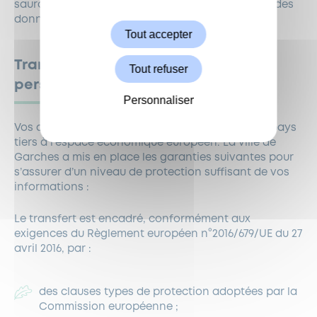
saurait être tenu responsable des transmissions des
Autoriser
données personnelles par internet.
Tout accepter
Transfert de données à caractère
Tout refuser
personnel
Personnaliser
Vos données pourront être transférées dans un pays
tiers à l’espace économique européen. La ville de
Garches a mis en place les garanties suivantes pour
s’assurer d’un niveau de protection suffisant de vos
informations :
Le transfert est encadré, conformément aux
exigences du Règlement européen n°2016/679/UE du 27
avril 2016, par :
des clauses types de protection adoptées par la
Commission européenne ;