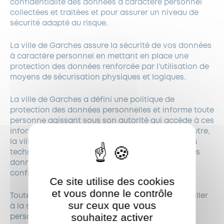
confidentialité des données à caractère personnel
collectées et traitées et pour assurer un niveau de
sécurité adapté au risque.
La ville de Garches assure la sécurité de vos données
à caractère personnel en mettant en place une
protection des données renforcée par l’utilisation de
moyens de sécurisation physiques et logiques.
La ville de Garches a défini une politique de
protection des données personnelles et informe toute
personne agissant sous son autorité qui accède à ces
informations de leur caractère confidentiel. En outre,
la ville de Garches veille à ce que ses prestataires
techniques susceptibles d’avoir connaissance des
données personnelles, respectent la même
confidentialité.
Ce site utilise des cookies
et vous donne le contrôle
Toutefois, il appartient à chaque utilisateur de veiller
sur ceux que vous
à la sécurité des transmissions des données
souhaitez activer
personnelles par internet. La ville de Garches ne
ShareThis est désactivé.