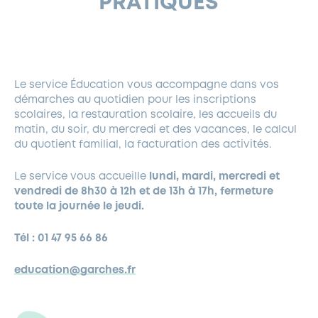
PRATIQUES
FERMETURES EXCEPTIONNELLES
HABITAT
LA MAISON D’AGLAÉ
INFORMATIONS PRATIQUES
VIE ÉCONOMIQUE
ESPACE COMMERÇANTS
LE BUDGET
BUDGET PARTICIPATIF
PARTENAIRES SOCIAUX
ANNÉE ANDRÉ MALRAUX À GARCHES 2026-2027
FONDS CULTUREL DE L’ERMITAGE
CULTE
ENVIRONNEMENT ET BIODIVERSITÉ
PLAN GRAND FROID
COMMUNICATIONS ADMINISTRATIVES
GÉRER MES DÉCHETS
LES AIDES
MIEUX CONSOMMER
VOTRE MAIRIE
PARTENAIRES INSTITUTIONNELS
ANCIENS COMBATTANTS ET MÉMOIRE
DÉVELOPPEMENT DURABLE
Le service Éducation vous accompagne dans vos
démarches au quotidien pour les inscriptions
PANNEAUX D’AFFICHAGE LIBRE
EAU POTABLE ET ASSAINISSEMENT
INFORMATIONS PRATIQUES
SUBVENTIONS
GRÖBENZELL
scolaires, la restauration scolaire, les accueils du
ÉCONOMIES D’ÉNERGIE
matin, du soir, du mercredi et des vacances, le calcul
du quotient familial, la facturation des activités.
DÉCLARATION DE CATASTROPHE NATURELLE
LE BEGM THÉTIS
UNE NAISSANCE, UN ARBRE
Le service vous accueille
lundi, mardi, mercredi et
vendredi de 8h30 à 12h et de 13h à 17h, fermeture
NOUVEAUX ARRIVANTS
toute la journée le jeudi.
PARCS ET SQUARES DE LA VILLE
LOCATION DE SALLES
Tél : 01 47 95 66 86
DEMANDE D’ABATTAGE
education@garches.fr
GESTION DU PATRIMOINE ARBORÉ