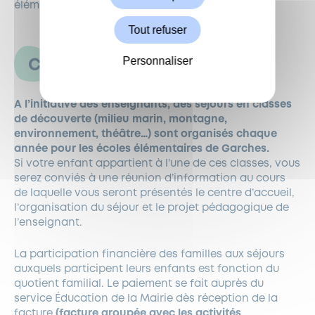
élémentaires.
Tout refuser
Personnaliser
CLASSES DE DÉCOUVERTE
A l’initiative des enseignants, des séjours en classes
de découverte (milieu marin, montagne,
environnement, théâtre…) sont organisés chaque
année pour les écoles élémentaires de Garches.
Si votre enfant appartient à l’une de ces classes, vous
serez conviés à une réunion d’information au cours
de laquelle vous seront présentés le centre d’accueil,
l’organisation du séjour et le projet pédagogique de
l’enseignant.
La participation financière des familles aux séjours
auxquels participent leurs enfants est fonction du
quotient familial. Le paiement se fait auprès du
service Éducation de la Mairie dès réception de la
facture
(facture groupée avec les activités