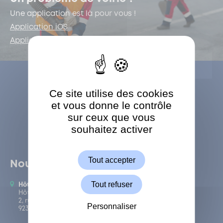
Une application est là pour vous !
Application iOS
Application Android
Ce site utilise des cookies
et vous donne le contrôle
sur ceux que vous
souhaitez activer
ShareThis est désactivé.
Autoriser
Tout accepter
Nous trouver
Tout refuser
Hôtel de Ville de Garches
Hôtel de Ville de Garches
2, rue Claude Liard
Personnaliser
92380 Garches