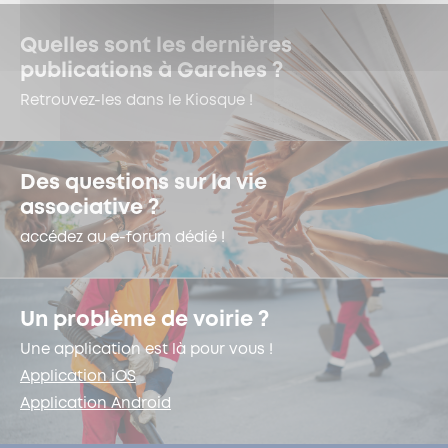
Quelles sont les dernières
publications à Garches ?
Retrouvez-les dans le Kiosque !
Des questions sur la vie
associative ?
accédez au e-forum dédié !
Un problème de voirie ?
Une application est là pour vous !
Application iOS
Application Android