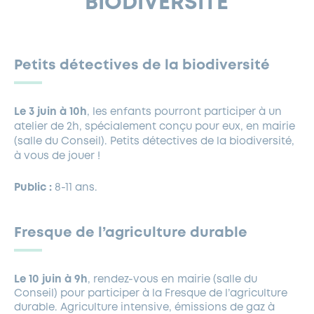
BIODIVERSITÉ
FERMETURES EXCEPTIONNELLES
HABITAT
LA MAISON D’AGLAÉ
INFORMATIONS PRATIQUES
VIE ÉCONOMIQUE
ESPACE COMMERÇANTS
LE BUDGET
BUDGET PARTICIPATIF
PARTENAIRES SOCIAUX
ANNÉE ANDRÉ MALRAUX À GARCHES 2026-2027
FONDS CULTUREL DE L’ERMITAGE
CULTE
ENVIRONNEMENT ET BIODIVERSITÉ
PLAN GRAND FROID
COMMUNICATIONS ADMINISTRATIVES
Petits détectives de la biodiversité
GÉRER MES DÉCHETS
LES AIDES
MIEUX CONSOMMER
VOTRE MAIRIE
PARTENAIRES INSTITUTIONNELS
ANCIENS COMBATTANTS ET MÉMOIRE
DÉVELOPPEMENT DURABLE
PANNEAUX D’AFFICHAGE LIBRE
EAU POTABLE ET ASSAINISSEMENT
INFORMATIONS PRATIQUES
SUBVENTIONS
GRÖBENZELL
Le 3 juin à 10h
, les enfants pourront participer à un
ÉCONOMIES D’ÉNERGIE
atelier de 2h, spécialement conçu pour eux, en mairie
(salle du Conseil). Petits détectives de la biodiversité,
DÉCLARATION DE CATASTROPHE NATURELLE
LE BEGM THÉTIS
à vous de jouer !
UNE NAISSANCE, UN ARBRE
Public :
8-11 ans.
NOUVEAUX ARRIVANTS
PARCS ET SQUARES DE LA VILLE
Fresque de l’agriculture durable
LOCATION DE SALLES
DEMANDE D’ABATTAGE
Le 10 juin à 9h
, rendez-vous en mairie (salle du
GESTION DU PATRIMOINE ARBORÉ
Conseil) pour participer à la Fresque de l’agriculture
durable. Agriculture intensive, émissions de gaz à