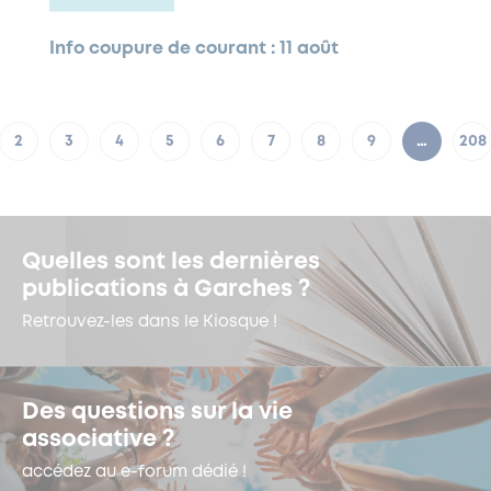
Info coupure de courant : 11 août
2
3
4
5
6
7
8
9
…
208
Quelles sont les dernières
publications à Garches ?
Retrouvez-les dans le Kiosque !
Des questions sur la vie
associative ?
accédez au e-forum dédié !