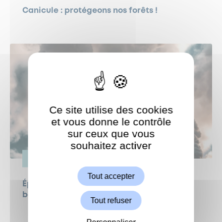
Canicule : protégeons nos forêts !
Ce site utilise des cookies
et vous donne le contrôle
sur ceux que vous
souhaitez activer
ShareThis est désactivé.
Autoriser
VIE PRATIQUE
Tout accepter
Épisode de pollution de l’air : adoptez les
bons réflexes
Tout refuser