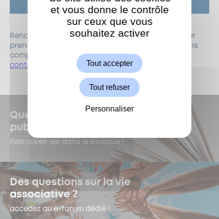
et vous donne le contrôle
sur ceux que vous
souhaitez activer
ShareThis est désactivé.
Rendez-vous sur
www.laplacecoworking.fr
et pour
Autoriser
prendre une journée test ou avoir des informations
complémentaires, faites nous signe sur
Tout accepter
contact@laplacecoworking.fr
Tout refuser
Personnaliser
Quelles sont les dernières
publications à Garches ?
Retrouvez-les dans le Kiosque !
Des questions sur la vie
associative ?
accédez au e-forum dédié !