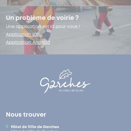
Un problème de voirie ?
Une application est là pour vous !
Application iOS
Application Android
Nous trouver
Hôtel de Ville de Garches