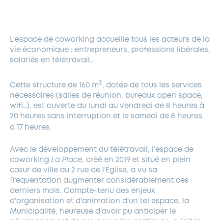
FERMETURES EXCEPTIONNELLES
HABITAT
LA MAISON D’AGLAÉ
INFORMATIONS PRATIQUES
VIE ÉCONOMIQUE
ESPACE COMMERÇANTS
LE BUDGET
BUDGET PARTICIPATIF
PARTENAIRES SOCIAUX
ANNÉE ANDRÉ MALRAUX À GARCHES 2026-2027
FONDS CULTUREL DE L’ERMITAGE
CULTE
ENVIRONNEMENT ET BIODIVERSITÉ
PLAN GRAND FROID
L’espace de coworking accueille tous les acteurs de la
COMMUNICATIONS ADMINISTRATIVES
GÉRER MES DÉCHETS
LES AIDES
MIEUX CONSOMMER
VOTRE MAIRIE
PARTENAIRES INSTITUTIONNELS
ANCIENS COMBATTANTS ET MÉMOIRE
vie économique : entrepreneurs, professions libérales,
DÉVELOPPEMENT DURABLE
salariés en télétravail…
PANNEAUX D’AFFICHAGE LIBRE
EAU POTABLE ET ASSAINISSEMENT
INFORMATIONS PRATIQUES
SUBVENTIONS
GRÖBENZELL
2
Cette structure de 160 m
, dotée de tous les services
ÉCONOMIES D’ÉNERGIE
nécessaires (salles de réunion, bureaux open space,
DÉCLARATION DE CATASTROPHE NATURELLE
LE BEGM THÉTIS
wifi…),
est ouverte du lundi au vendredi de 8 heures à
UNE NAISSANCE, UN ARBRE
20 heures sans interruption et le samedi de 8 heures
à
17 heures.
NOUVEAUX ARRIVANTS
PARCS ET SQUARES DE LA VILLE
Avec le développement du télétravail, l’espace de
coworking
La Place,
créé
en
2019
et situé en plein
LOCATION DE SALLES
cœur de ville au 2 rue de l’Église, a vu sa
DEMANDE D’ABATTAGE
fréquentation augmenter considérablement ces
derniers mois. Compte-tenu des enjeux
d’organisation et d’animation d’un tel espace, la
GESTION DU PATRIMOINE ARBORÉ
Municipalité, heureuse d’avoir pu anticiper le