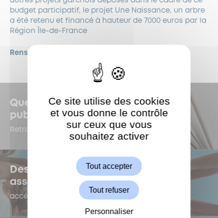
autres projets garchois déposés dans le cadre de ce
budget participatif, le projet Une Naissance, un arbre
a été retenu et financé à hauteur de 7000 euros par la
Région Île-de-France
Renseignements :
espace-vert@garches.fr
Ce site utilise des cookies
Quelles sont les dernières
et vous donne le contrôle
publications à Garches ?
sur ceux que vous
Retrouvez-les dans le Kiosque !
souhaitez activer
ShareThis est désactivé.
Autoriser
Tout accepter
Des questions sur la vie
associative ?
Tout refuser
accédez au e-forum dédié !
Personnaliser