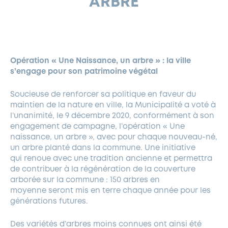
ARBRE
FERMETURES EXCEPTIONNELLES
HABITAT
LA MAISON D’AGLAÉ
INFORMATIONS PRATIQUES
VIE ÉCONOMIQUE
ESPACE COMMERÇANTS
LE BUDGET
BUDGET PARTICIPATIF
PARTENAIRES SOCIAUX
ANNÉE ANDRÉ MALRAUX À GARCHES 2026-2027
FONDS CULTUREL DE L’ERMITAGE
CULTE
ENVIRONNEMENT ET BIODIVERSITÉ
PLAN GRAND FROID
COMMUNICATIONS ADMINISTRATIVES
GÉRER MES DÉCHETS
LES AIDES
MIEUX CONSOMMER
VOTRE MAIRIE
PARTENAIRES INSTITUTIONNELS
ANCIENS COMBATTANTS ET MÉMOIRE
DÉVELOPPEMENT DURABLE
Opération « Une Naissance, un arbre » : la ville
s’engage pour son patrimoine végétal
PANNEAUX D’AFFICHAGE LIBRE
EAU POTABLE ET ASSAINISSEMENT
INFORMATIONS PRATIQUES
SUBVENTIONS
GRÖBENZELL
ÉCONOMIES D’ÉNERGIE
Soucieuse de renforcer sa politique en faveur du
maintien de la nature en ville, la Municipalité a voté à
DÉCLARATION DE CATASTROPHE NATURELLE
LE BEGM THÉTIS
l’unanimité, le 9 décembre 2020, conformément à son
UNE NAISSANCE, UN ARBRE
engagement de campagne, l’opération « Une
naissance, un arbre », avec pour chaque nouveau-né,
NOUVEAUX ARRIVANTS
un arbre planté dans la commune. Une initiative
PARCS ET SQUARES DE LA VILLE
qui renoue avec une tradition ancienne et permettra
de contribuer à la régénération de la couverture
LOCATION DE SALLES
arborée sur la commune : 150 arbres en
DEMANDE D’ABATTAGE
moyenne seront mis en terre chaque année pour les
générations futures.
GESTION DU PATRIMOINE ARBORÉ
Des variétés d’arbres moins connues ont ainsi été