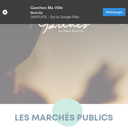
Panneau de gestion des cookies
Garches Ma Ville
Télécharger
Neocity
GRATUITE - Sur le Google Play
Aller
au
contenu
VIE PRATIQUE
DÉPLACEMENTS ET STATIONNEMENT
LE PACTE, QU’EST-CE QUE C’EST ?
VIE CULTURELLE ET SPORTIVE
ACCESSIBILITÉ ET HANDICAP
PRÉVENTION ET SÉCURITÉ
PARTENAIRES SOCIAUX
GARCHES VILLE VERTE
FRESQUE DU CLIMAT
VIE ÉCONOMIQUE
MES DÉMARCHES
PETITE ENFANCE
VIE CITOYENNE
VOTRE MAIRIE
GOOD PLANET
MUNICIPALITÉ
VIE PRATIQUE
PATRIMOINE
VIE SOCIALE
ÉDUCATION
SOLIDARITÉ
S’ENGAGER
JEUNESSE
CULTURE
SENIORS
SPORT
SANTÉ
PACTE
CULTE
VIE CITOYENNE
MES DÉMARCHES
ÉTAT CIVIL
ÊTRE TOUT PETIT À GARCHES
ÉTABLISSEMENTS
STATIONNEMENT
LA MAIRIE RECRUTE
ORGANIGRAMME DE LA MAIRIE
MUNICIPALITÉ
LES ÉLUS
CONSEIL DES JEUNES
SERVICE ESPACES VERTS
POLITIQUE DE SÉCURITÉ
SENIORS
PÔLE SENIORS
AIDES ET DISPOSITIFS GÉRÉS PAR LE CCAS
LES PROFESSIONS DE SANTÉ
DISPOSITIFS EN FAVEUR DU HANDICAP
ADRESSES UTILES
CULTURE
CENTRE CULTUREL SIDNEY BECHET
ARCHIVES DE LA VILLE
LES ÉQUIPEMENTS
ESPACE JEUNES
LES LIEUX DE CULTE
LE PACTE, QU’EST-CE QUE C’EST ?
UN PLAN D’ACTION POUR LE CLIMAT ET LA
FOCUS SUR LA BIODIVERSITÉ
PROCHAINES SÉANCES
TRANSITION ÉNERGÉTIQUE
VIE SOCIALE
ANNUAIRE DES SERVICES
PARTICIPATION CITOYENNE
PERMANENCES EN MAIRIE
ÉLECTIONS
PETITE ENFANCE
PORTAIL FAMILLE
ACTIVITÉS PÉRISCOLAIRES ET EXTRASCOLAIRES
BORNES DE RECHARGE ÉLECTRIQUE
MARCHÉ SAINT-LOUIS
SÉANCES DU CONSEIL MUNICIPAL
S’ENGAGER
RÉSERVE CITOYENNE
CADASTRE SOLAIRE
LES DISPOSITIFS D’AIDE ET DE MAINTIEN À
SOLIDARITÉ
LOGEMENT SOCIAL
MUTUELLE COMMUNALE JUST
UNE VILLE PLUS INCLUSIVE
CONSERVATOIRE À RAYONNEMENT COMMUNAL
PATRIMOINE
PATRIMOINE COMMUNAL
ÉCOLE DES SPORTS
CONSEIL DES JEUNES
GOOD PLANET
ATELIERS DE FABRICATION DE COSMÉTIQUES
DOMICILE
VIE CULTURELLE ET SPORTIVE
DÉVELOPPEMENT DE L'E-ADMINISTRATION
OPÉRATION TRANQUILLITÉ VACANCES
URBANISME
LES CRÈCHES
ÉDUCATION
PORTAIL FAMILLE
TRANSPORTS
COWORKING
RECUEILS DES ACTES ADMINISTRATIFS
PERMIS CITOYEN
GARCHES VILLE VERTE
PLAN D’ACTION POUR LE CLIMAT ET LA
MESURES D’AIDES SOCIALES
SANTÉ
L’HÔPITAL RAYMOND-POINCARÉ
CINÉ-RELAX
MÉDIATHÈQUE J. GAUTIER
PATRIMOINE REMARQUABLE PRIVÉ
SPORT
ANNUAIRE DES ASSOCIATIONS GARCHOISES
PERMIS CITOYEN
FOCUS SUR L’ÉNERGIE
FRESQUE DU CLIMAT
TRANSITION ÉNERGÉTIQUE
LES RÉSIDENCES
LES MARCHÉS PUBLICS
LES MARCHÉS PUBLICS
SERVICES TECHNIQUES
LE JARDIN D’ENFANTS
INSCRIPTIONS ET TARIFS
DÉPLACEMENTS ET STATIONNEMENT
VOIRIE
ANNUAIRE DES COMMERÇANTS
COMMISSIONS EXTRA-MUNICIPALES
ASSOCIATIONS
PRÉVENTION ET SÉCURITÉ
LE SST8 – SERVICE DE SOLIDARITÉ TERRITORIALE
PHARMACIE DE GARDE
ACCESSIBILITÉ ET HANDICAP
ASSOCIATIONS LIÉES AU HANDICAP
JAZZ À GARCHES
L’ANGE VOLANT
GARCHES, VILLE ACTIVE & SPORTIVE
JEUNESSE
PASS+ HAUTS-DE-SEINE
FOCUS SUR LE CLIMAT
FRESQUE DU CLIMAT
PLAN CANICULE
N°8