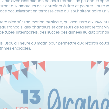
viale avec l’installation de deux terrains de pétanque éph
tront aux amateurs de s’entraîner à tirer et pointer. Toute la
lace accueilleront en terrasse ceux qui souhaitent boire un v
sera bien sûr l’animation musicale, qui débutera à 20h45. S
eau français, des chanteurs et danseurs de talent feront v
 de tubes intemporels, des succès des années 80 aux grand
is jusqu’à 1 heure du matin pour permettre aux fêtards couc
thmes endiablés.