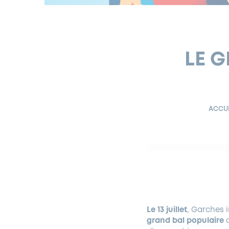
LE G
ACCU
Le 13 juillet
, Garches i
grand
bal populaire
q