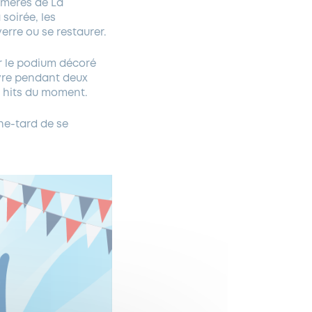
émères de La
 soirée, les
erre ou se restaurer.
ur le podium décoré
ivre pendant deux
s hits du moment.
he-tard de se