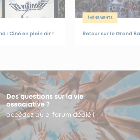
ÉVÈNEMENTS
 : Ciné en plein air !
Retour sur le Grand Ba
Des questions sur la vie
associative ?
accédez au e-forum dédié !