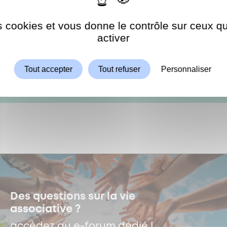
es cookies et vous donne le contrôle sur ceux 
Autoriser
ShareThis est désactivé.
ANCE
activer
Tout accepter
Tout refuser
Personnaliser
 LUPIN
Des questions sur la vie
associative ?
accédez au e-forum dédié !