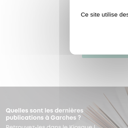
Ce site utilise d
RÉGION ÎLE-DE-FR
LE SIVU DU HARAS
ème
Quelles sont les dernières
publications à Garches ?
Retrouvez-les dans le Kiosque !