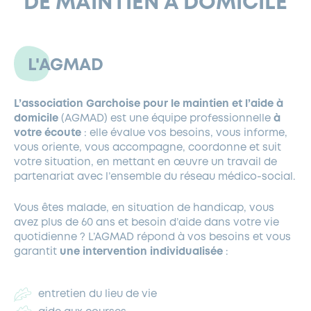
DE MAINTIEN À DOMICILE
FERMETURES EXCEPTIONNELLES
HABITAT
LA MAISON D’AGLAÉ
INFORMATIONS PRATIQUES
VIE ÉCONOMIQUE
ESPACE COMMERÇANTS
LE BUDGET
BUDGET PARTICIPATIF
PARTENAIRES SOCIAUX
ANNÉE ANDRÉ MALRAUX À GARCHES 2026-2027
FONDS CULTUREL DE L’ERMITAGE
CULTE
ENVIRONNEMENT ET BIODIVERSITÉ
PLAN GRAND FROID
COMMUNICATIONS ADMINISTRATIVES
L'AGMAD
GÉRER MES DÉCHETS
LES AIDES
MIEUX CONSOMMER
VOTRE MAIRIE
PARTENAIRES INSTITUTIONNELS
ANCIENS COMBATTANTS ET MÉMOIRE
DÉVELOPPEMENT DURABLE
PANNEAUX D’AFFICHAGE LIBRE
L’association Garchoise pour le maintien et l’aide à
EAU POTABLE ET ASSAINISSEMENT
INFORMATIONS PRATIQUES
SUBVENTIONS
GRÖBENZELL
domicile
(AGMAD) est une équipe professionnelle
à
ÉCONOMIES D’ÉNERGIE
votre écoute
: elle évalue vos besoins, vous informe,
vous oriente, vous accompagne, coordonne et suit
DÉCLARATION DE CATASTROPHE NATURELLE
LE BEGM THÉTIS
votre situation, en mettant en œuvre un travail de
UNE NAISSANCE, UN ARBRE
partenariat avec l’ensemble du réseau médico-social.
NOUVEAUX ARRIVANTS
PARCS ET SQUARES DE LA VILLE
Vous êtes malade, en situation de handicap, vous
avez plus de 60 ans et besoin d’aide dans votre vie
LOCATION DE SALLES
quotidienne ? L’AGMAD répond à vos besoins et vous
DEMANDE D’ABATTAGE
garantit
une intervention individualisée
:
GESTION DU PATRIMOINE ARBORÉ
entretien du lieu de vie