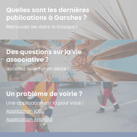
Quelles sont les dernières
publications à Garches ?
Retrouvez-les dans le Kiosque !
Des questions sur la vie
associative ?
accédez au e-forum dédié !
Un problème de voirie ?
Une application est là pour vous !
Application iOS
Application Android