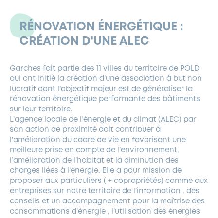
FERMETURES EXCEPTIONNELLES
HABITAT
LA MAISON D’AGLAÉ
INFORMATIONS PRATIQUES
VIE ÉCONOMIQUE
ESPACE COMMERÇANTS
LE BUDGET
BUDGET PARTICIPATIF
PARTENAIRES SOCIAUX
ANNÉE ANDRÉ MALRAUX À GARCHES 2026-2027
FONDS CULTUREL DE L’ERMITAGE
CULTE
RÉNOVATION ÉNERGÉTIQUE :
ENVIRONNEMENT ET BIODIVERSITÉ
PLAN GRAND FROID
CRÉATION D'UNE ALEC
COMMUNICATIONS ADMINISTRATIVES
GÉRER MES DÉCHETS
LES AIDES
MIEUX CONSOMMER
VOTRE MAIRIE
PARTENAIRES INSTITUTIONNELS
ANCIENS COMBATTANTS ET MÉMOIRE
DÉVELOPPEMENT DURABLE
Garches fait partie des 11 villes du territoire de POLD
PANNEAUX D’AFFICHAGE LIBRE
EAU POTABLE ET ASSAINISSEMENT
INFORMATIONS PRATIQUES
SUBVENTIONS
GRÖBENZELL
qui ont initié la création d’une association à but non
ÉCONOMIES D’ÉNERGIE
lucratif dont l’objectif majeur est de généraliser la
rénovation énergétique performante des bâtiments
DÉCLARATION DE CATASTROPHE NATURELLE
LE BEGM THÉTIS
sur leur territoire.
UNE NAISSANCE, UN ARBRE
L’agence locale de l’énergie et du climat (ALEC) par
son action de proximité doit contribuer à
NOUVEAUX ARRIVANTS
l’amélioration du cadre de vie en favorisant une
PARCS ET SQUARES DE LA VILLE
meilleure prise en compte de l’environnement,
l’amélioration de l’habitat et la diminution des
LOCATION DE SALLES
charges liées à l’énergie. Elle a pour mission de
DEMANDE D’ABATTAGE
proposer aux particuliers ( + copropriétés) comme aux
entreprises sur notre territoire de l’information , des
conseils et un accompagnement pour la maîtrise des
GESTION DU PATRIMOINE ARBORÉ
consommations d’énergie , l’utilisation des énergies