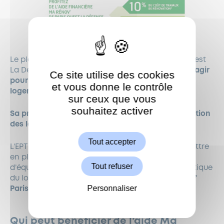
Le plan climat air énergie (PCAE) de l’EPT Paris Ouest
La Défense, fixe comme premier axe prioritaire d
’agir
Ce site utilise des cookies
pour une facture énergétique maîtrisée des
et vous donne le contrôle
logements et du tertiaire.
sur ceux que vous
souhaitez activer
ShareThis est désactivé.
Sa première action est d’accompagner la rénovation
Autoriser
des logements privés
.
Tout accepter
L’EPT Paris Ouest La Défense a ainsi décidé de mettre
en place une aide du Territoire à l’acquisition
Tout refuser
d’équipements visant à réduire la facture énergétique
du logement. Cette aide, dénommée
« Ma Rénov’
Personnaliser
Paris Ouest La Défense »,
Qui peut bénéficier de l’aide Ma