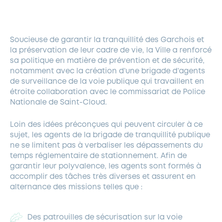
FERMETURES EXCEPTIONNELLES
HABITAT
LA MAISON D’AGLAÉ
INFORMATIONS PRATIQUES
VIE ÉCONOMIQUE
ESPACE COMMERÇANTS
LE BUDGET
BUDGET PARTICIPATIF
PARTENAIRES SOCIAUX
ANNÉE ANDRÉ MALRAUX À GARCHES 2026-2027
FONDS CULTUREL DE L’ERMITAGE
CULTE
ENVIRONNEMENT ET BIODIVERSITÉ
PLAN GRAND FROID
Soucieuse de garantir la tranquillité des Garchois et
COMMUNICATIONS ADMINISTRATIVES
GÉRER MES DÉCHETS
LES AIDES
MIEUX CONSOMMER
VOTRE MAIRIE
PARTENAIRES INSTITUTIONNELS
ANCIENS COMBATTANTS ET MÉMOIRE
la préservation de leur cadre de vie, la Ville a renforcé
DÉVELOPPEMENT DURABLE
sa politique en matière de prévention et de sécurité,
notamment avec la création d’une brigade d’agents
PANNEAUX D’AFFICHAGE LIBRE
EAU POTABLE ET ASSAINISSEMENT
INFORMATIONS PRATIQUES
SUBVENTIONS
GRÖBENZELL
de surveillance de la voie publique qui travaillent en
ÉCONOMIES D’ÉNERGIE
étroite collaboration avec le commissariat de Police
Nationale de Saint-Cloud.
DÉCLARATION DE CATASTROPHE NATURELLE
LE BEGM THÉTIS
UNE NAISSANCE, UN ARBRE
Loin des idées préconçues qui peuvent circuler à ce
sujet, les agents de la brigade de tranquillité publique
NOUVEAUX ARRIVANTS
ne se limitent pas à verbaliser les dépassements du
PARCS ET SQUARES DE LA VILLE
temps réglementaire de stationnement. Afin de
LOCATION DE SALLES
garantir leur polyvalence, les agents sont formés à
DEMANDE D’ABATTAGE
accomplir des tâches très diverses et assurent en
alternance des missions telles que :
GESTION DU PATRIMOINE ARBORÉ
Des patrouilles de sécurisation sur la voie