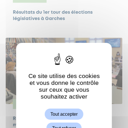
Résultats du 1er tour des élections
législatives à Garches
Ce site utilise des cookies
et vous donne le contrôle
sur ceux que vous
souhaitez activer
ShareThis est désactivé.
Autoriser
VIE POLITIQUE
Tout accepter
Retransmission en direct du Conseil
municipal du 8 juin à 18h