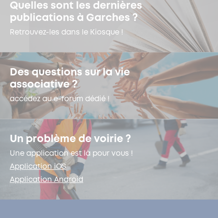
Quelles sont les dernières
publications à Garches ?
Retrouvez-les dans le Kiosque !
Des questions sur la vie
associative ?
accédez au e-forum dédié !
Un problème de voirie ?
Une application est là pour vous !
Application iOS
Application Android