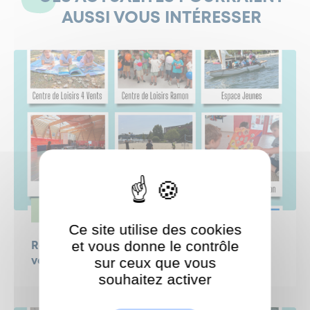
AUSSI VOUS INTÉRESSER
JEUNESSE
Ce site utilise des cookies
et vous donne le contrôle
Retour en images sur la 4ᵉ semaine de
sur ceux que vous
vacances des jeunes Garchois !
souhaitez activer
ShareThis est désactivé.
Autoriser