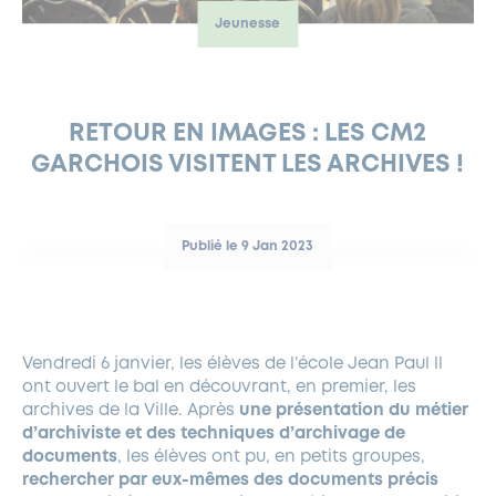
Jeunesse
FERMETURES EXCEPTIONNELLES
HABITAT
LA MAISON D’AGLAÉ
INFORMATIONS PRATIQUES
VIE ÉCONOMIQUE
ESPACE COMMERÇANTS
LE BUDGET
BUDGET PARTICIPATIF
PARTENAIRES SOCIAUX
ANNÉE ANDRÉ MALRAUX À GARCHES 2026-2027
FONDS CULTUREL DE L’ERMITAGE
CULTE
ENVIRONNEMENT ET BIODIVERSITÉ
PLAN GRAND FROID
COMMUNICATIONS ADMINISTRATIVES
GÉRER MES DÉCHETS
LES AIDES
MIEUX CONSOMMER
VOTRE MAIRIE
PARTENAIRES INSTITUTIONNELS
ANCIENS COMBATTANTS ET MÉMOIRE
DÉVELOPPEMENT DURABLE
RETOUR EN IMAGES : LES CM2
GARCHOIS VISITENT LES ARCHIVES !
PANNEAUX D’AFFICHAGE LIBRE
EAU POTABLE ET ASSAINISSEMENT
INFORMATIONS PRATIQUES
SUBVENTIONS
GRÖBENZELL
ÉCONOMIES D’ÉNERGIE
DÉCLARATION DE CATASTROPHE NATURELLE
LE BEGM THÉTIS
Publié le 9 Jan 2023
UNE NAISSANCE, UN ARBRE
NOUVEAUX ARRIVANTS
PARCS ET SQUARES DE LA VILLE
Vendredi 6 janvier, les élèves de l’école Jean Paul ll
LOCATION DE SALLES
ont ouvert le bal en découvrant, en premier, les
DEMANDE D’ABATTAGE
archives de la Ville. Après
une présentation du métier
d’archiviste et des techniques d’archivage de
documents
, les élèves ont pu, en petits groupes,
GESTION DU PATRIMOINE ARBORÉ
rechercher par eux-mêmes des documents précis