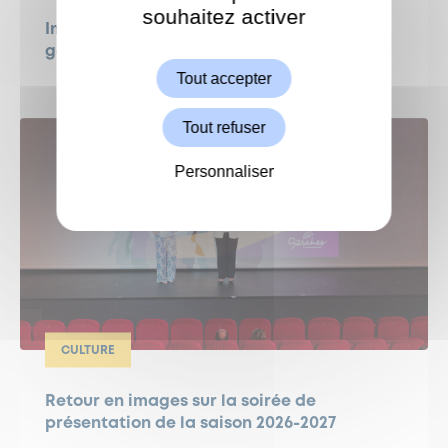
souhaitez activer
ShareThis est désactivé.
Immersion en Bavière pour nos jeunes
Autoriser
garchois
Tout accepter
Tout refuser
Personnaliser
CULTURE
Retour en images sur la soirée de
présentation de la saison 2026-2027