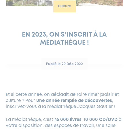
Culture
FERMETURES EXCEPTIONNELLES
HABITAT
LA MAISON D’AGLAÉ
INFORMATIONS PRATIQUES
VIE ÉCONOMIQUE
ESPACE COMMERÇANTS
LE BUDGET
BUDGET PARTICIPATIF
PARTENAIRES SOCIAUX
ANNÉE ANDRÉ MALRAUX À GARCHES 2026-2027
FONDS CULTUREL DE L’ERMITAGE
CULTE
ENVIRONNEMENT ET BIODIVERSITÉ
PLAN GRAND FROID
COMMUNICATIONS ADMINISTRATIVES
GÉRER MES DÉCHETS
LES AIDES
MIEUX CONSOMMER
VOTRE MAIRIE
PARTENAIRES INSTITUTIONNELS
ANCIENS COMBATTANTS ET MÉMOIRE
DÉVELOPPEMENT DURABLE
EN 2023, ON S'INSCRIT À LA
MÉDIATHÈQUE !
PANNEAUX D’AFFICHAGE LIBRE
EAU POTABLE ET ASSAINISSEMENT
INFORMATIONS PRATIQUES
SUBVENTIONS
GRÖBENZELL
ÉCONOMIES D’ÉNERGIE
DÉCLARATION DE CATASTROPHE NATURELLE
LE BEGM THÉTIS
Publié le 29 Déc 2022
UNE NAISSANCE, UN ARBRE
NOUVEAUX ARRIVANTS
PARCS ET SQUARES DE LA VILLE
Et si cette année, on décidait de faire rimer plaisir et
LOCATION DE SALLES
culture ? Pour
une année remplie de découvertes
,
DEMANDE D’ABATTAGE
inscrivez-vous à la médiathèque Jacques Gautier !
La médiathèque, c’est
45 000 livres
,
10 000 CD/DVD
à
GESTION DU PATRIMOINE ARBORÉ
votre disposition, des espaces de travail, une salle