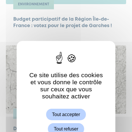
ENVIRONNEMENT
Budget participatif de la Région Île-de-
France : votez pour le projet de Garches !
Ce site utilise des cookies
et vous donne le contrôle
sur ceux que vous
souhaitez activer
ShareThis est désactivé.
Autoriser
Tout accepter
VIE PRATIQUE
Tout refuser
Demande de reconnaissance de l’état