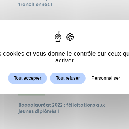
franciliennes !
es cookies et vous donne le contrôle sur ceux 
Autoriser
ShareThis est désactivé.
activer
Tout accepter
Tout refuser
Personnaliser
JEUNESSE
Baccalauréat 2022 : félicitations aux
jeunes diplômés !