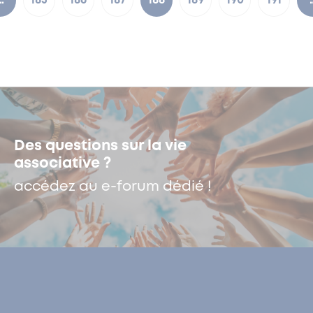
…
185
186
187
188
189
190
191
Des questions sur la vie
associative ?
accédez au e-forum dédié !