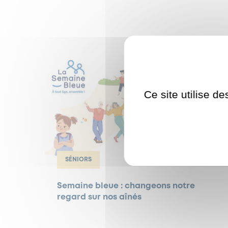
Ce site utilise d
SÉNIORS
Semaine bleue : changeons notre
regard sur nos aînés