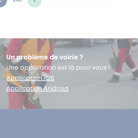
…
208
Un problème de voirie ?
Une application est là pour vous !
Application iOS
Application Android