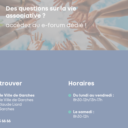
Des questions sur la vie
associative ?
accédez au e-forum dédié !
trouver
Horaires
de Ville de Garches
Du lundi au vendredi :
de Ville de Garches
8h30-12h/13h-17h
 Claude Liard
Garches
Le samedi :
8h30-12h
5 66 66