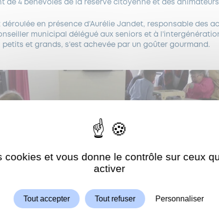
t de 4 bénévoles de la réserve citoyenne et des animateurs
 déroulée en présence d’Aurélie Jandet, responsable des accu
onseiller municipal délégué aux seniors et à l’intergénératio
i petits et grands, s’est achevée par un goûter gourmand.
es cookies et vous donne le contrôle sur ceux 
Autoriser
ShareThis est désactivé.
activer
Tout accepter
Tout refuser
Personnaliser