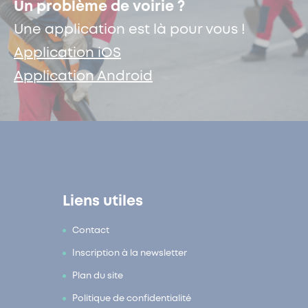
Un problème de voirie ?
Une application est là pour vous !
Application iOS
Application Android
Liens utiles
Contact
Inscription à la newsletter
Plan du site
Politique de confidentialité