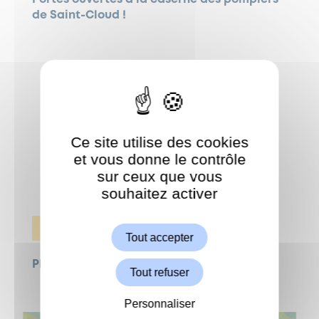
de Saint-Cloud !
Ce site utilise des cookies
et vous donne le contrôle
sur ceux que vous
souhaitez activer
ShareThis est désactivé.
Autoriser
ÉVÈNEMENTS
Tout accepter
Place Saint-Louis : une Place en Fête !
Tout refuser
Personnaliser