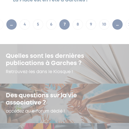
La Place est en Fête à Garches !
…
4
5
6
7
8
9
10
…
Quelles sont les dernières
publications à Garches ?
Retrouvez-les dans le Kiosque !
Des questions sur la vie
associative ?
accédez au e-forum dédié !