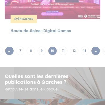
ÉVÈNEMENTS
Hauts-de-Seine : Digital Games
…
7
8
9
10
11
12
13
…
Quelles sont les dernières
publications à Garches ?
Retrouvez-les dans le Kiosque !