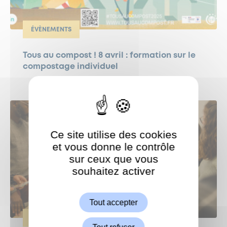
ÉVÈNEMENTS
Tous au compost ! 8 avril : formation sur le
compostage individuel
Ce site utilise des cookies
et vous donne le contrôle
sur ceux que vous
souhaitez activer
ShareThis est désactivé.
Autoriser
Tout accepter
ÉVÈNEMENTS