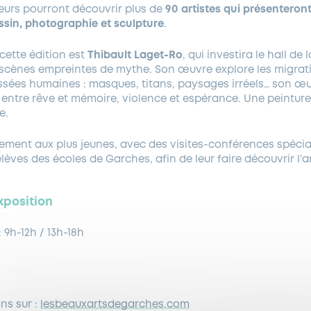
teurs pourront découvrir plus de
90 artistes qui présenteront
ssin, photographie et sculpture
.
 cette édition est
Thibault Laget-Ro
, qui investira le hall de
s scènes empreintes de mythe. Son œuvre explore les migra
ées humaines : masques, titans, paysages irréels… son œuvr
es entre rêve et mémoire, violence et espérance. Une peintur
e.
lement aux plus jeunes, avec des visites-conférences spéc
lèves des écoles de Garches, afin de leur faire découvrir l’
exposition
 9h-12h / 13h-18h
ns sur :
lesbeauxartsdegarches.com