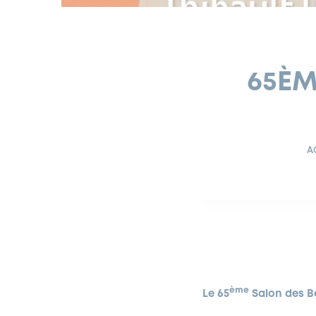
65ÈM
A
ème
Le 65
Salon des Be