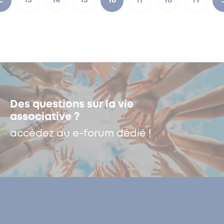
…
13
14
15
16
17
18
19
Des questions sur la vie
associative ?
accédez au e-forum dédié !