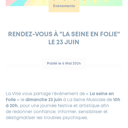
Évènements
FERMETURES EXCEPTIONNELLES
HABITAT
LA MAISON D’AGLAÉ
INFORMATIONS PRATIQUES
VIE ÉCONOMIQUE
ESPACE COMMERÇANTS
LE BUDGET
BUDGET PARTICIPATIF
PARTENAIRES SOCIAUX
ANNÉE ANDRÉ MALRAUX À GARCHES 2026-2027
FONDS CULTUREL DE L’ERMITAGE
CULTE
ENVIRONNEMENT ET BIODIVERSITÉ
PLAN GRAND FROID
COMMUNICATIONS ADMINISTRATIVES
GÉRER MES DÉCHETS
LES AIDES
MIEUX CONSOMMER
VOTRE MAIRIE
PARTENAIRES INSTITUTIONNELS
ANCIENS COMBATTANTS ET MÉMOIRE
DÉVELOPPEMENT DURABLE
RENDEZ-VOUS À "LA SEINE EN FOLIE"
LE 23 JUIN
PANNEAUX D’AFFICHAGE LIBRE
EAU POTABLE ET ASSAINISSEMENT
INFORMATIONS PRATIQUES
SUBVENTIONS
GRÖBENZELL
ÉCONOMIES D’ÉNERGIE
DÉCLARATION DE CATASTROPHE NATURELLE
LE BEGM THÉTIS
Publié le 6 Mai 2024
UNE NAISSANCE, UN ARBRE
NOUVEAUX ARRIVANTS
PARCS ET SQUARES DE LA VILLE
La Ville vous partage l’évènement de «
La seine en
LOCATION DE SALLES
Folie
» le
dimanche 23 juin
à La Seine Musicale de
10h
DEMANDE D’ABATTAGE
à 20h
, pour une journée festive et artistique afin
de
redonner confiance, informer, sensibiliser et
déstigmatiser
les troubles psychiques.
GESTION DU PATRIMOINE ARBORÉ