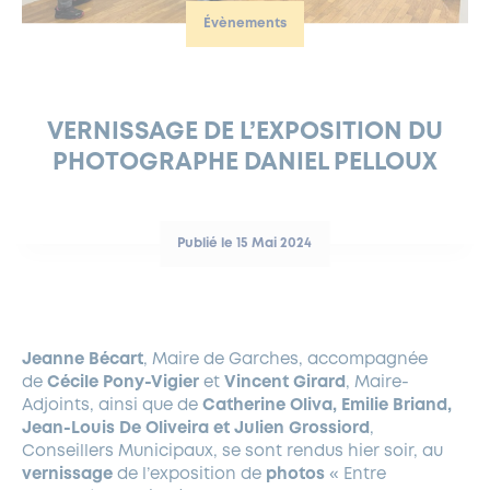
Évènements
FERMETURES EXCEPTIONNELLES
HABITAT
LA MAISON D’AGLAÉ
INFORMATIONS PRATIQUES
VIE ÉCONOMIQUE
ESPACE COMMERÇANTS
LE BUDGET
BUDGET PARTICIPATIF
PARTENAIRES SOCIAUX
ANNÉE ANDRÉ MALRAUX À GARCHES 2026-2027
FONDS CULTUREL DE L’ERMITAGE
CULTE
ENVIRONNEMENT ET BIODIVERSITÉ
PLAN GRAND FROID
COMMUNICATIONS ADMINISTRATIVES
GÉRER MES DÉCHETS
LES AIDES
MIEUX CONSOMMER
VOTRE MAIRIE
PARTENAIRES INSTITUTIONNELS
ANCIENS COMBATTANTS ET MÉMOIRE
DÉVELOPPEMENT DURABLE
VERNISSAGE DE L’EXPOSITION DU
PHOTOGRAPHE DANIEL PELLOUX
PANNEAUX D’AFFICHAGE LIBRE
EAU POTABLE ET ASSAINISSEMENT
INFORMATIONS PRATIQUES
SUBVENTIONS
GRÖBENZELL
ÉCONOMIES D’ÉNERGIE
DÉCLARATION DE CATASTROPHE NATURELLE
LE BEGM THÉTIS
Publié le 15 Mai 2024
UNE NAISSANCE, UN ARBRE
NOUVEAUX ARRIVANTS
PARCS ET SQUARES DE LA VILLE
Jeanne Bécart
, Maire de Garches, accompagnée
LOCATION DE SALLES
de
Cécile Pony-Vigier
et
Vincent Girard
, Maire-
DEMANDE D’ABATTAGE
Adjoints, ainsi que de
Catherine Oliva, Emilie Briand,
Jean-Louis De Oliveira et Julien Grossiord
,
Conseillers Municipaux, se sont rendus hier soir, au
GESTION DU PATRIMOINE ARBORÉ
vernissage
de l’exposition de
photos
« Entre