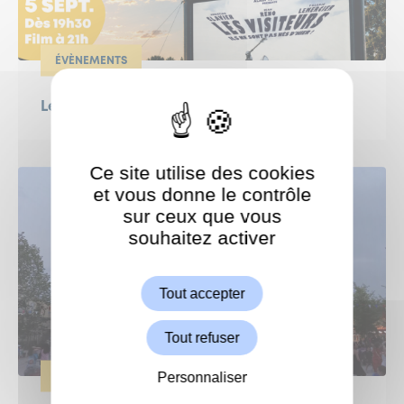
ÉVÈNEMENTS
Le Grand Weekend : Ciné en plein air !
Ce site utilise des cookies
et vous donne le contrôle
sur ceux que vous
souhaitez activer
ShareThis est désactivé.
Autoriser
Tout accepter
Tout refuser
Personnaliser
ÉVÈNEMENTS