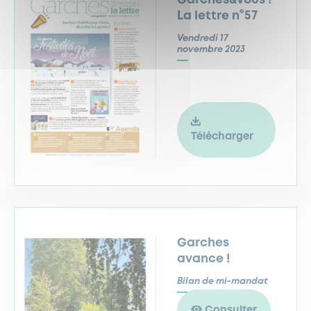
Garches&Vous !
La lettre n°57
Vendredi 17
novembre 2023
Télécharger
Garches
avance !
Bilan de mi-mandat
Consulter