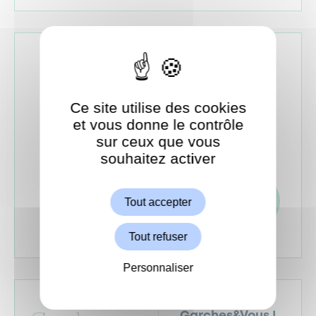
Agenda des
sorties du Pôle
Seniors
Ce site utilise des cookies
et vous donne le contrôle
De janvier à mars
2024
Consulter
sur ceux que vous
souhaitez activer
ShareThis est désactivé.
Autoriser
Tout accepter
Télécharger
Tout refuser
Personnaliser