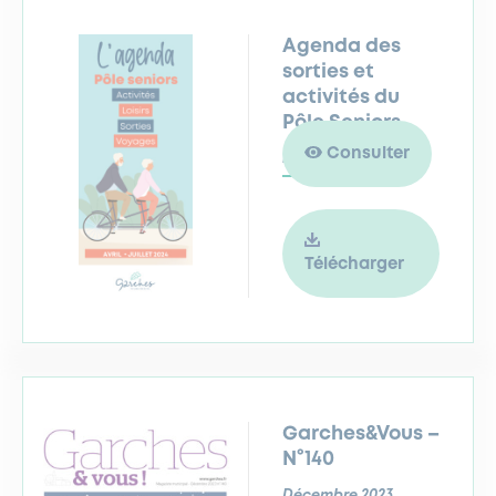
Agenda des
sorties et
activités du
Pôle Seniors
Consulter
D'avril à juillet 2024
Télécharger
Garches&Vous –
N°140
Décembre 2023