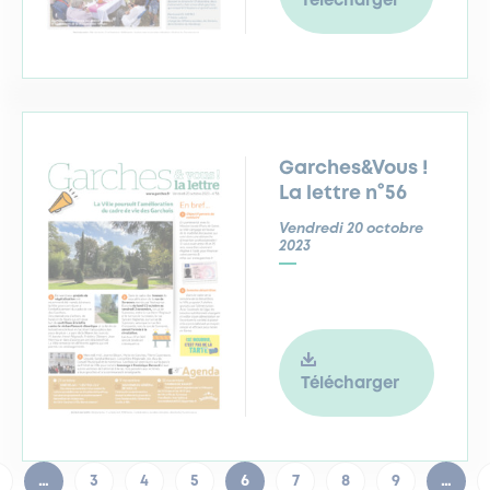
Télécharger
Garches&Vous !
La lettre n°56
Vendredi 20 octobre
2023
Télécharger
…
3
4
5
6
7
8
9
…