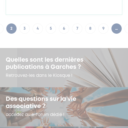
2
3
4
5
6
7
8
9
…
Quelles sont les dernières
publications à Garches ?
Retrouvez-les dans le Kiosque !
Des questions sur la vie
associative ?
accédez au e-forum dédié !