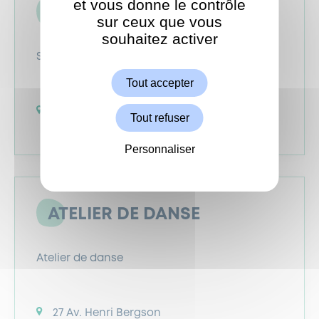
et vous donne le contrôle
AQUE FONTAINE
sur ceux que vous
souhaitez activer
ShareThis est désactivé.
Autoriser
Salon de massage
Tout accepter
14 Av. du Maréchal Leclerc
Tout refuser
Personnaliser
ATELIER DE DANSE
Atelier de danse
27 Av. Henri Bergson