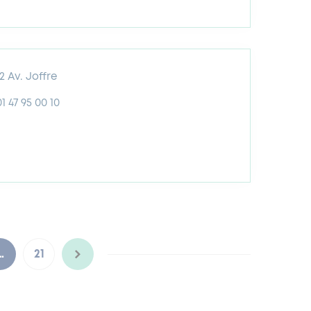
12 Av. Joffre
01 47 95 00 10
…
21