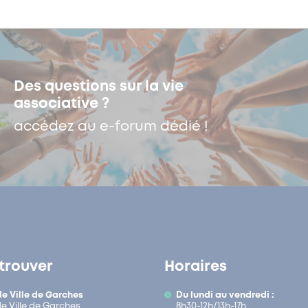
Des questions sur la vie
associative ?
accédez au e-forum dédié !
trouver
Horaires
de Ville de Garches
Du lundi au vendredi :
de Ville de Garches
8h30-12h/13h-17h