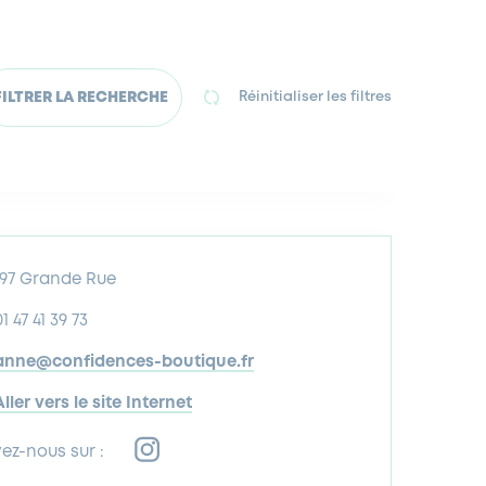
FILTRER LA RECHERCHE
Réinitialiser les filtres
197 Grande Rue
01 47 41 39 73
anne@confidences-boutique.fr
Aller vers le site Internet
vez-nous sur :