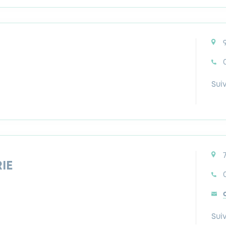
Sui
IE
0
Sui