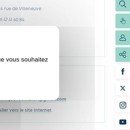
24 rue de Villeneuve
01 47 41 60 84
Aller vers le site Internet
vez-nous sur :
que vous souhaitez
8 rue de l'Abreuvoir
01 47 95 19 99
cliniquevetmiallon@gmail.com
Aller vers le site Internet