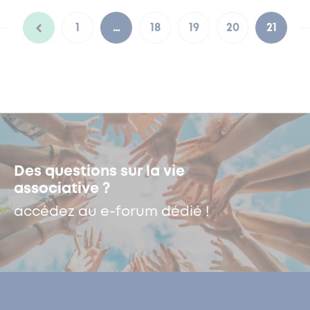
1
…
18
19
20
21
Des questions sur la vie
associative ?
accédez au e-forum dédié !