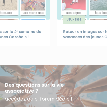
JEUNESSE
 sur la 4ᵉ semaine de
Retour en images sur l
unes Garchois !
vacances des jeunes G
Des questions sur la vie
associative ?
accédez au e-forum dédié !