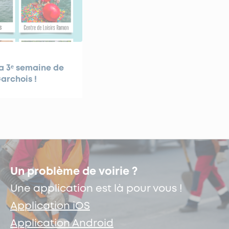
a 3ᵉ semaine de
archois !
Un problème de voirie ?
Une application est là pour vous !
Application iOS
Application Android