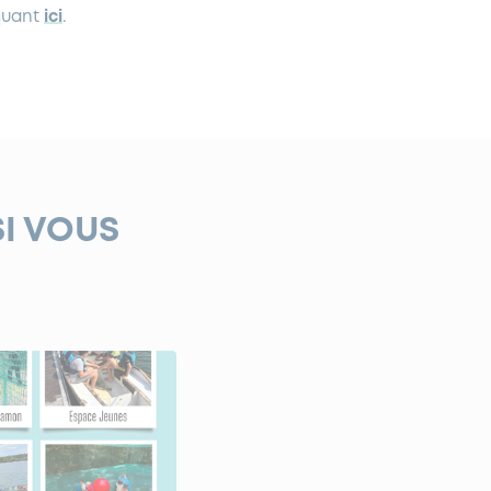
iquant
ici
.
SI VOUS