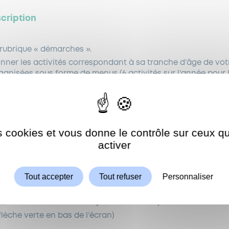
cription
a rubrique « démarches ».
ionner les activités correspondant à sa tranche d’âge de vot
rganisées sous forme de menus (6 activités sur l’année pour 
és pour les enfants de 10 à 14 ans).
 (flèche verte en bas de l’écran)
n au centre de loisirs :
es cookies et vous donne le contrôle sur ceux 
Autoriser
ShareThis est désactivé.
activer
re sur le pavé vert « RÉSERVATIONS »
alendrier, sélectionner le premier jour d’inscription à l’activi
Tout accepter
Tout refuser
Personnaliser
rs matin – mercredi 2 septembre)
r le bouton « semaine type »
onner sur le calendrier les jours souhaités pour cette activité
(flèche verte en bas de l’écran)