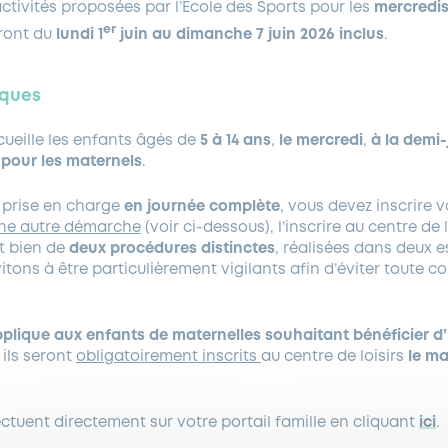
activités proposées par l’École des Sports pour les
mercredi
er
ront du
lundi 1
juin au dimanche 7 juin 2026 inclus
.
iques
cueille les enfants âgés de
5 à 14 ans
,
le mercredi
,
à la demi
pour les maternels
.
e prise en charge
en journée complète
, vous devez inscrire v
ne autre démarche
(voir ci-dessous), l’inscrire au centre de l
it bien de
deux procédures distinctes
, réalisées dans deux 
itons à être particulièrement vigilants afin d’éviter toute c
applique aux enfants de maternelles souhaitant bénéficier d
 ils seront
obligatoirement inscrits
au centre de loisirs
le m
fectuent directement sur votre portail famille en cliquant
ici
.