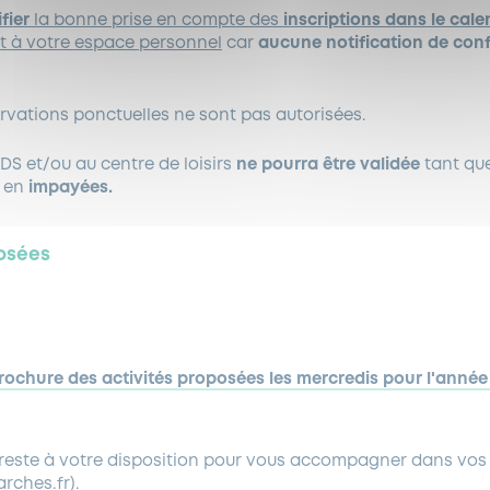
ifier
la bonne prise en compte des
inscriptions dans le cale
t à votre espace personnel
car
aucune notification de con
rvations ponctuelles ne sont pas autorisées.
EDS et/ou au centre de loisirs
ne pourra être validée
tant que
t en
impayées.
posées
rochure des activités proposées les mercredis pour l'année
 reste à votre disposition pour vous accompagner dans vos 
rches.fr).