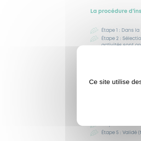
La procédure d’ins
Étape 1 : Dans l
Étape 2 : Sélect
activités sont o
ans, et 3 activit
Étape 3 : Valider
Procédure d’inscriptio
Ce site utilise d
Étape 1 : se rend
Étape 2 : sur le c
accueil de loisi
Étape 3 : active
Étape 4 : sélecti
Étape 5 : Validé 