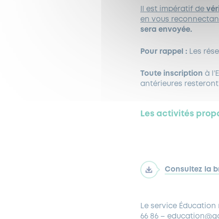
Il est impératif de
vér
en vous reconnectan
sera envoyée.
Pour rappel :
Les rése
Toute inscription
à l’
antérieures resteron
Les activités pro
Consultez la b
Le service Éducation
66 86 – education@ga