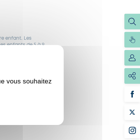
re enfant. Les
les enfants de 5 à 9
que vous souhaitez
té choisie (exemple :