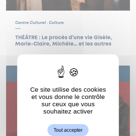
Centre Culturel
Culture
THÉÂTRE : Le procès d’une vie Gisèle,
Marie-Claire, Michèle… et les autres
24
SEP
Ce site utilise des cookies
et vous donne le contrôle
sur ceux que vous
souhaitez activer
ShareThis est désactivé.
Autoriser
Tout accepter