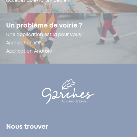
accédez au e-forum dédié !
Un problème de voirie ?
Une application est là pour vous !
Application iOS
Application Android
Nous trouver