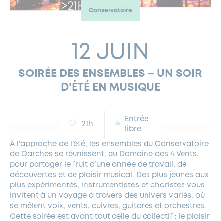
Conservatoire
FERMETURES EXCEPTIONNELLES
HABITAT
LA MAISON D’AGLAÉ
INFORMATIONS PRATIQUES
VIE ÉCONOMIQUE
ESPACE COMMERÇANTS
LE BUDGET
BUDGET PARTICIPATIF
PARTENAIRES SOCIAUX
ANNÉE ANDRÉ MALRAUX À GARCHES 2026-2027
FONDS CULTUREL DE L’ERMITAGE
CULTE
ENVIRONNEMENT ET BIODIVERSITÉ
PLAN GRAND FROID
COMMUNICATIONS ADMINISTRATIVES
12 JUIN
GÉRER MES DÉCHETS
LES AIDES
MIEUX CONSOMMER
VOTRE MAIRIE
PARTENAIRES INSTITUTIONNELS
ANCIENS COMBATTANTS ET MÉMOIRE
DÉVELOPPEMENT DURABLE
SOIRÉE DES ENSEMBLES – UN SOIR
PANNEAUX D’AFFICHAGE LIBRE
EAU POTABLE ET ASSAINISSEMENT
INFORMATIONS PRATIQUES
SUBVENTIONS
GRÖBENZELL
D’ÉTÉ EN MUSIQUE
ÉCONOMIES D’ÉNERGIE
DÉCLARATION DE CATASTROPHE NATURELLE
LE BEGM THÉTIS
UNE NAISSANCE, UN ARBRE
Entrée
21h
libre
NOUVEAUX ARRIVANTS
À l’approche de l’été, les ensembles du Conservatoire
PARCS ET SQUARES DE LA VILLE
de Garches se réunissent, au Domaine des 4 Vents,
pour partager le fruit d’une année de travail, de
LOCATION DE SALLES
découvertes et de plaisir musical. Des plus jeunes aux
DEMANDE D’ABATTAGE
plus expérimentés, instrumentistes et choristes vous
invitent à un voyage à travers des univers variés, où
GESTION DU PATRIMOINE ARBORÉ
se mêlent voix, vents, cuivres, guitares et orchestres.
Cette soirée est avant tout celle du collectif : le plaisir