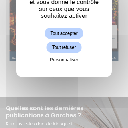
et vous donne le contrôle
sur ceux que vous
souhaitez activer
ShareThis est désactivé.
Autoriser
Tout accepter
Tout refuser
Personnaliser
Quelles sont les dernières
publications à Garches ?
Retrouvez-les dans le Kiosque !