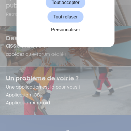
Tout accepter
publications à Garches ?
Retrouvez-les dans le Kiosque !
Tout refuser
Personnaliser
Des questions sur la vie
associative ?
accédez au e-forum dédié !
Un problème de voirie ?
Une application est là pour vous !
Application iOS
Application Android