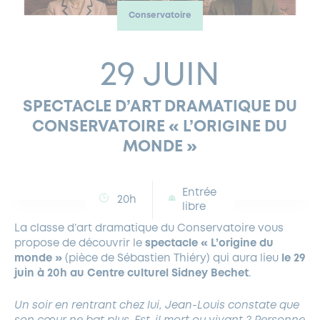
Conservatoire
FERMETURES EXCEPTIONNELLES
HABITAT
LA MAISON D’AGLAÉ
INFORMATIONS PRATIQUES
VIE ÉCONOMIQUE
ESPACE COMMERÇANTS
LE BUDGET
BUDGET PARTICIPATIF
PARTENAIRES SOCIAUX
ANNÉE ANDRÉ MALRAUX À GARCHES 2026-2027
FONDS CULTUREL DE L’ERMITAGE
CULTE
ENVIRONNEMENT ET BIODIVERSITÉ
PLAN GRAND FROID
COMMUNICATIONS ADMINISTRATIVES
29 JUIN
GÉRER MES DÉCHETS
LES AIDES
MIEUX CONSOMMER
VOTRE MAIRIE
PARTENAIRES INSTITUTIONNELS
ANCIENS COMBATTANTS ET MÉMOIRE
DÉVELOPPEMENT DURABLE
SPECTACLE D’ART DRAMATIQUE DU
PANNEAUX D’AFFICHAGE LIBRE
EAU POTABLE ET ASSAINISSEMENT
INFORMATIONS PRATIQUES
SUBVENTIONS
GRÖBENZELL
CONSERVATOIRE « L’ORIGINE DU
ÉCONOMIES D’ÉNERGIE
MONDE »
DÉCLARATION DE CATASTROPHE NATURELLE
LE BEGM THÉTIS
UNE NAISSANCE, UN ARBRE
Entrée
NOUVEAUX ARRIVANTS
20h
libre
PARCS ET SQUARES DE LA VILLE
La classe d’art dramatique du Conservatoire vous
LOCATION DE SALLES
propose de découvrir le
spectacle « L’origine du
DEMANDE D’ABATTAGE
monde »
(pièce de Sébastien Thiéry) qui aura lieu
le 29
juin à 20h au Centre culturel Sidney Bechet
.
GESTION DU PATRIMOINE ARBORÉ
Un soir en rentrant chez lui, Jean-Louis constate que