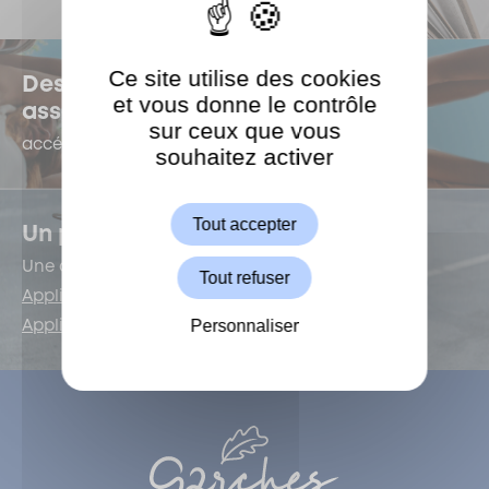
Ce site utilise des cookies
Des questions sur la vie
et vous donne le contrôle
associative ?
sur ceux que vous
accédez au e-forum dédié !
souhaitez activer
ShareThis est désactivé.
Autoriser
Tout accepter
Un problème de voirie ?
Une application est là pour vous !
Tout refuser
Application iOS
Personnaliser
Application Android