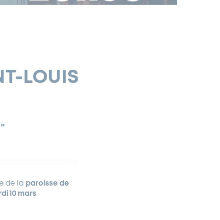
NT-LOUIS
 »
ive de la
paroisse de
di 10 mars