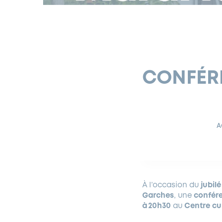
CONFÉRE
A
À l’occasion du
jubil
Garches
, une
confére
à 20h30
au
Centre cu