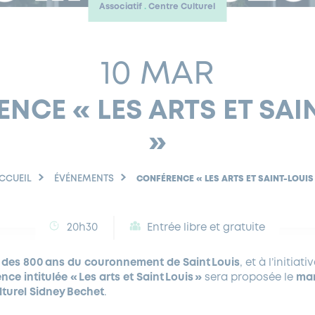
Associatif
Centre Culturel
10 MAR
NCE « LES ARTS ET SAI
»
CCUEIL
ÉVÉNEMENTS
CONFÉRENCE « LES ARTS ET SAINT-LOUIS
20h30
Entrée libre et gratuite
é des 800 ans du couronnement de Saint Louis
, et à l’initiat
nce intitulée « Les arts et Saint Louis »
sera proposée le
mar
lturel Sidney Bechet
.