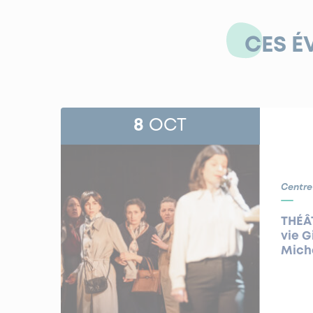
CES É
8
OCT
Centre
THÉÂT
vie G
Michè