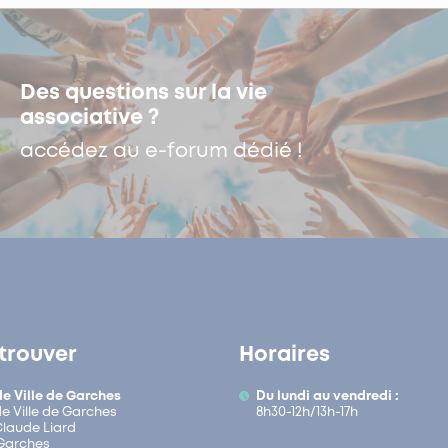
Des questions sur la vie
associative ?
accédez au e-forum dédié !
trouver
Horaires
de Ville de Garches
Du lundi au vendredi :
de Ville de Garches
8h30-12h/13h-17h
 Claude Liard
Garches