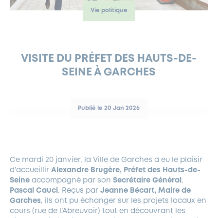
Vie politique
FERMETURES EXCEPTIONNELLES
HABITAT
LA MAISON D’AGLAÉ
INFORMATIONS PRATIQUES
VIE ÉCONOMIQUE
ESPACE COMMERÇANTS
LE BUDGET
BUDGET PARTICIPATIF
PARTENAIRES SOCIAUX
ANNÉE ANDRÉ MALRAUX À GARCHES 2026-2027
FONDS CULTUREL DE L’ERMITAGE
CULTE
ENVIRONNEMENT ET BIODIVERSITÉ
PLAN GRAND FROID
COMMUNICATIONS ADMINISTRATIVES
GÉRER MES DÉCHETS
LES AIDES
MIEUX CONSOMMER
VOTRE MAIRIE
PARTENAIRES INSTITUTIONNELS
ANCIENS COMBATTANTS ET MÉMOIRE
DÉVELOPPEMENT DURABLE
VISITE DU PRÉFET DES HAUTS-DE-
SEINE À GARCHES
PANNEAUX D’AFFICHAGE LIBRE
EAU POTABLE ET ASSAINISSEMENT
INFORMATIONS PRATIQUES
SUBVENTIONS
GRÖBENZELL
ÉCONOMIES D’ÉNERGIE
DÉCLARATION DE CATASTROPHE NATURELLE
LE BEGM THÉTIS
Publié le 20 Jan 2026
UNE NAISSANCE, UN ARBRE
NOUVEAUX ARRIVANTS
PARCS ET SQUARES DE LA VILLE
Ce mardi 20 janvier, la Ville de Garches a eu le plaisir
LOCATION DE SALLES
d’accueillir
Alexandre Brugère, Préfet des Hauts-de-
DEMANDE D’ABATTAGE
Seine
accompagné par son
Secrétaire Général
,
Pascal Cauci
. Reçus par
Jeanne Bécart, Maire de
Garches
, ils ont pu échanger sur les projets locaux en
GESTION DU PATRIMOINE ARBORÉ
cours (rue de l’Abreuvoir) tout en découvrant les