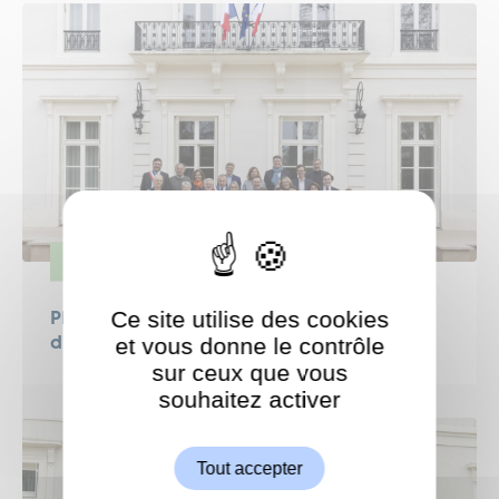
VIE POLITIQUE
Ce site utilise des cookies
Plongez au cœur du Conseil municipal
et vous donne le contrôle
d’installation
sur ceux que vous
souhaitez activer
ShareThis est désactivé.
Autoriser
Tout accepter