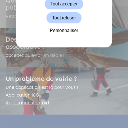
Quelles sont les dernières
Tout accepter
publications à Garches ?
Retrouvez-les dans le Kiosque !
Tout refuser
Personnaliser
Des questions sur la vie
associative ?
accédez au e-forum dédié !
Un problème de voirie ?
Une application est là pour vous !
Application iOS
Application Android