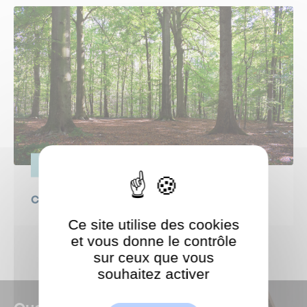
VIE PRATIQUE
Canicule : protégeons nos forêts !
Ce site utilise des cookies
et vous donne le contrôle
sur ceux que vous
souhaitez activer
ShareThis est désactivé.
Autoriser