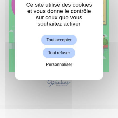
Ce site utilise des cookies
et vous donne le contrôle
sur ceux que vous
souhaitez activer
ShareThis est désactivé.
Autoriser
Tout accepter
Tout refuser
Personnaliser