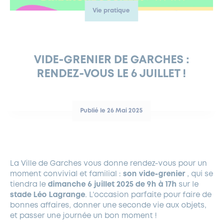
Vie pratique
FERMETURES EXCEPTIONNELLES
HABITAT
LA MAISON D’AGLAÉ
INFORMATIONS PRATIQUES
VIE ÉCONOMIQUE
ESPACE COMMERÇANTS
LE BUDGET
BUDGET PARTICIPATIF
PARTENAIRES SOCIAUX
ANNÉE ANDRÉ MALRAUX À GARCHES 2026-2027
FONDS CULTUREL DE L’ERMITAGE
CULTE
ENVIRONNEMENT ET BIODIVERSITÉ
PLAN GRAND FROID
COMMUNICATIONS ADMINISTRATIVES
GÉRER MES DÉCHETS
LES AIDES
MIEUX CONSOMMER
VOTRE MAIRIE
PARTENAIRES INSTITUTIONNELS
ANCIENS COMBATTANTS ET MÉMOIRE
DÉVELOPPEMENT DURABLE
VIDE-GRENIER DE GARCHES :
RENDEZ-VOUS LE 6 JUILLET !
PANNEAUX D’AFFICHAGE LIBRE
EAU POTABLE ET ASSAINISSEMENT
INFORMATIONS PRATIQUES
SUBVENTIONS
GRÖBENZELL
ÉCONOMIES D’ÉNERGIE
DÉCLARATION DE CATASTROPHE NATURELLE
LE BEGM THÉTIS
Publié le 26 Mai 2025
UNE NAISSANCE, UN ARBRE
NOUVEAUX ARRIVANTS
PARCS ET SQUARES DE LA VILLE
La Ville de Garches vous donne rendez-vous pour un
LOCATION DE SALLES
moment convivial et familial :
son vide-grenier
, qui se
DEMANDE D’ABATTAGE
tiendra le
dimanche 6 juillet 2025 de 9h à 17h
sur le
stade Léo Lagrange
. L’occasion parfaite pour faire de
bonnes affaires, donner une seconde vie aux objets,
GESTION DU PATRIMOINE ARBORÉ
et passer une journée un bon moment !