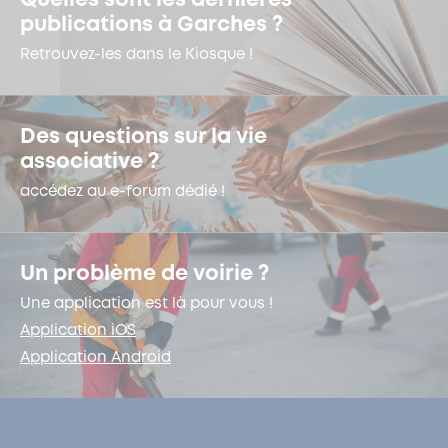
Quelles sont les dernières
publications à Garches ?
Retrouvez-les dans le Kiosque !
Des questions sur la vie
associative ?
accédez au e-forum dédié !
Un problème de voirie ?
Une application est là pour vous !
Application iOS
Application Android