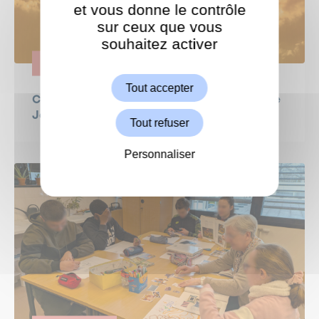
et vous donne le contrôle
sur ceux que vous
souhaitez activer
ShareThis est désactivé.
Autoriser
ENGAGEMENT
Tout accepter
CANICULE - semaine du 22 juin : la lettre de
Jeanne Bécart, Maire de Garches
Tout refuser
Personnaliser