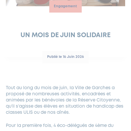
Engagement
FERMETURES EXCEPTIONNELLES
HABITAT
LA MAISON D’AGLAÉ
INFORMATIONS PRATIQUES
VIE ÉCONOMIQUE
ESPACE COMMERÇANTS
LE BUDGET
BUDGET PARTICIPATIF
PARTENAIRES SOCIAUX
ANNÉE ANDRÉ MALRAUX À GARCHES 2026-2027
FONDS CULTUREL DE L’ERMITAGE
CULTE
ENVIRONNEMENT ET BIODIVERSITÉ
PLAN GRAND FROID
COMMUNICATIONS ADMINISTRATIVES
GÉRER MES DÉCHETS
LES AIDES
MIEUX CONSOMMER
VOTRE MAIRIE
PARTENAIRES INSTITUTIONNELS
ANCIENS COMBATTANTS ET MÉMOIRE
DÉVELOPPEMENT DURABLE
UN MOIS DE JUIN SOLIDAIRE
PANNEAUX D’AFFICHAGE LIBRE
EAU POTABLE ET ASSAINISSEMENT
INFORMATIONS PRATIQUES
SUBVENTIONS
GRÖBENZELL
ÉCONOMIES D’ÉNERGIE
Publié le 16 Juin 2026
DÉCLARATION DE CATASTROPHE NATURELLE
LE BEGM THÉTIS
UNE NAISSANCE, UN ARBRE
NOUVEAUX ARRIVANTS
PARCS ET SQUARES DE LA VILLE
Tout au long du mois de juin, la Ville de Garches a
proposé de nombreuses activités, encadrées et
LOCATION DE SALLES
animées par les bénévoles de la Réserve Citoyenne,
DEMANDE D’ABATTAGE
qu’il s’agisse des élèves en situation de handicap des
classes ULIS ou de nos aînés.
GESTION DU PATRIMOINE ARBORÉ
Pour la première fois, 4 éco-délégués de 4ème du