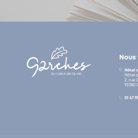
Nous 
Hôtel 
Hôtel 
2, rue
92380 
01 47 9