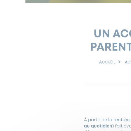
UN ACC
PARENT
ACCUEIL
AC
À partir de la rentré
au quotidien)
fait év