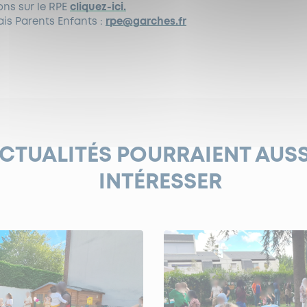
ons sur le RPE
cliquez-ici.
ais Parents Enfants :
rpe@garches.fr
ACTUALITÉS POURRAIENT AUS
INTÉRESSER