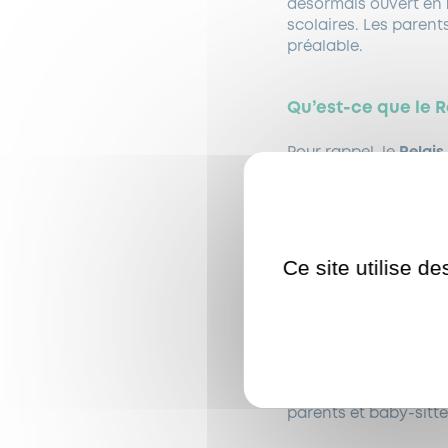
désormais ouvert en
scolaires. Les parents
préalable.
Qu’est-ce que le R
Pour rappel, le
Relais
maternelles et famill
Du
lundi au jeudi
mati
maternelles et aux e
Ce site utilise d
Le
mercredi après-mi
portes aux
familles 
Gratuit et en accès li
échanges et à la soc
d’une crèche (jeux, c
parents et baby-sitter