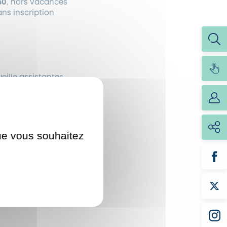
30
, hors vacances
ans inscription
ueille assistantes
ux
assistantes
que vous souhaitez
Enfants
» et ouvre ses
ncontres, aux
 Aménagé à la manière
aux parents, grands-