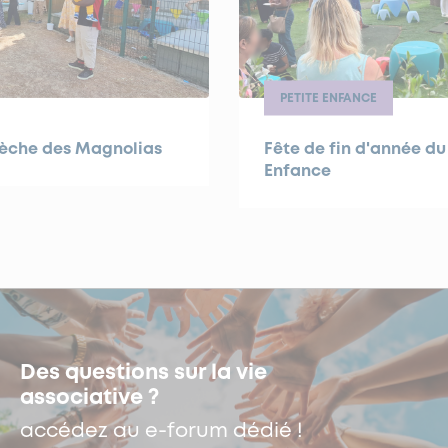
PETITE ENFANCE
rèche des Magnolias
Fête de fin d'année du
Enfance
Des questions sur la vie
associative ?
accédez au e-forum dédié !