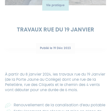
Vie pratique
FERMETURES EXCEPTIONNELLES
HABITAT
LA MAISON D’AGLAÉ
INFORMATIONS PRATIQUES
VIE ÉCONOMIQUE
ESPACE COMMERÇANTS
LE BUDGET
BUDGET PARTICIPATIF
PARTENAIRES SOCIAUX
ANNÉE ANDRÉ MALRAUX À GARCHES 2026-2027
FONDS CULTUREL DE L’ERMITAGE
CULTE
ENVIRONNEMENT ET BIODIVERSITÉ
PLAN GRAND FROID
COMMUNICATIONS ADMINISTRATIVES
GÉRER MES DÉCHETS
LES AIDES
MIEUX CONSOMMER
VOTRE MAIRIE
PARTENAIRES INSTITUTIONNELS
ANCIENS COMBATTANTS ET MÉMOIRE
DÉVELOPPEMENT DURABLE
TRAVAUX RUE DU 19 JANVIER
PANNEAUX D’AFFICHAGE LIBRE
EAU POTABLE ET ASSAINISSEMENT
INFORMATIONS PRATIQUES
SUBVENTIONS
GRÖBENZELL
ÉCONOMIES D’ÉNERGIE
Publié le 19 Déc 2023
DÉCLARATION DE CATASTROPHE NATURELLE
LE BEGM THÉTIS
UNE NAISSANCE, UN ARBRE
NOUVEAUX ARRIVANTS
PARCS ET SQUARES DE LA VILLE
À partir du 8 janvier 2024, les travaux rue du 19 Janvier
(de la Porte Jaune au Collège) dont une rue de la
LOCATION DE SALLES
Pelletière, rue des Cliquets et le chemin des 4 vents
DEMANDE D’ABATTAGE
vont débuter pour une durée de 6 mois.
GESTION DU PATRIMOINE ARBORÉ
Renouvellement de la canalisation d’eau potable