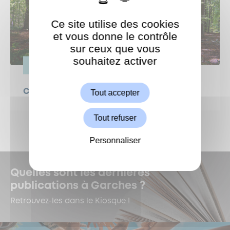
Ce site utilise des cookies
et vous donne le contrôle
sur ceux que vous
souhaitez activer
ShareThis est désactivé.
VIE PRATIQUE
Autoriser
Canicule : protégeons nos forêts !
Tout accepter
Tout refuser
Personnaliser
Quelles sont les dernières
publications à Garches ?
Retrouvez-les dans le Kiosque !