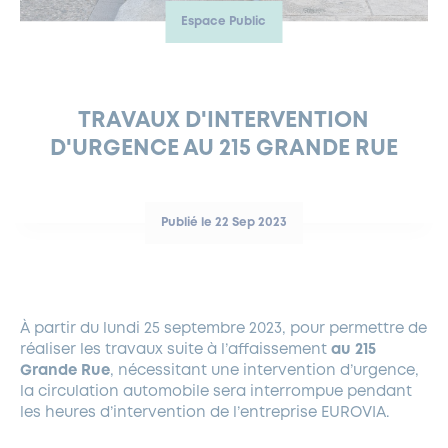
Espace Public
FERMETURES EXCEPTIONNELLES
HABITAT
LA MAISON D’AGLAÉ
INFORMATIONS PRATIQUES
VIE ÉCONOMIQUE
ESPACE COMMERÇANTS
LE BUDGET
BUDGET PARTICIPATIF
PARTENAIRES SOCIAUX
ANNÉE ANDRÉ MALRAUX À GARCHES 2026-2027
FONDS CULTUREL DE L’ERMITAGE
CULTE
ENVIRONNEMENT ET BIODIVERSITÉ
PLAN GRAND FROID
COMMUNICATIONS ADMINISTRATIVES
GÉRER MES DÉCHETS
LES AIDES
MIEUX CONSOMMER
VOTRE MAIRIE
PARTENAIRES INSTITUTIONNELS
ANCIENS COMBATTANTS ET MÉMOIRE
DÉVELOPPEMENT DURABLE
TRAVAUX D'INTERVENTION
D'URGENCE AU 215 GRANDE RUE
PANNEAUX D’AFFICHAGE LIBRE
EAU POTABLE ET ASSAINISSEMENT
INFORMATIONS PRATIQUES
SUBVENTIONS
GRÖBENZELL
ÉCONOMIES D’ÉNERGIE
DÉCLARATION DE CATASTROPHE NATURELLE
LE BEGM THÉTIS
Publié le 22 Sep 2023
UNE NAISSANCE, UN ARBRE
NOUVEAUX ARRIVANTS
PARCS ET SQUARES DE LA VILLE
À partir du lundi 25 septembre 2023, pour permettre de
LOCATION DE SALLES
réaliser les travaux suite à l’affaissement
au 215
DEMANDE D’ABATTAGE
Grande Rue
, nécessitant une intervention d’urgence,
la circulation automobile sera interrompue pendant
les heures d’intervention de l’entreprise EUROVIA.
GESTION DU PATRIMOINE ARBORÉ