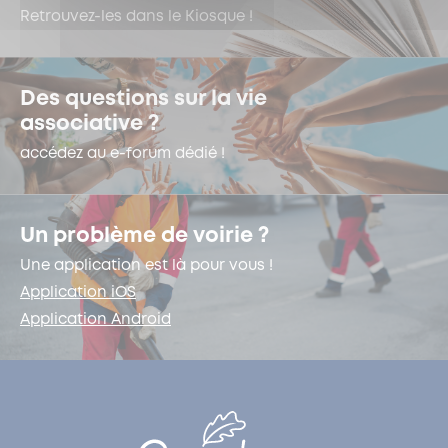
Retrouvez-les dans le Kiosque !
Des questions sur la vie
associative ?
accédez au e-forum dédié !
Un problème de voirie ?
Une application est là pour vous !
Application iOS
Application Android