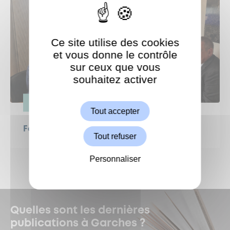
Ce site utilise des cookies
et vous donne le contrôle
sur ceux que vous
souhaitez activer
ShareThis est désactivé.
Autoriser
ESPACE PUBLIC
Tout accepter
Fermeture de l’A13
Tout refuser
Personnaliser
Quelles sont les dernières
publications à Garches ?