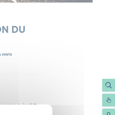
ON DU
4 VENTS
compter du
jeudi 18