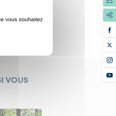
nagement avec un
les jeunes enfants et
que vous souhaitez
travaux
.
SI VOUS