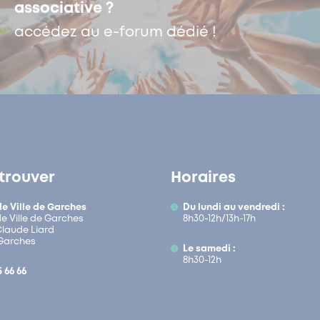
associative ?
accédez au e-forum dédié !
trouver
Horaires
de Ville de Garches
Du lundi au vendredi :
de Ville de Garches
8h30-12h/13h-17h
 Claude Liard
Garches
Le samedi :
8h30-12h
5 66 66