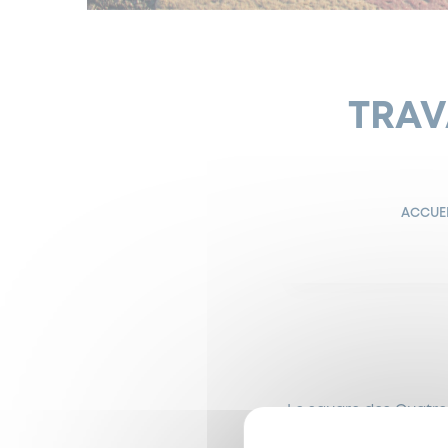
TRAV
ACCUE
Le square des Quatre-
juin
, pour une durée 