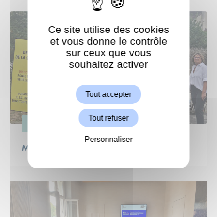
Ce site utilise des cookies
et vous donne le contrôle
sur ceux que vous
souhaitez activer
ShareThis est désactivé.
Autoriser
Tout accepter
Tout refuser
ESPACE PUBLIC
Personnaliser
Même l’été, Garches continue d’avancer !