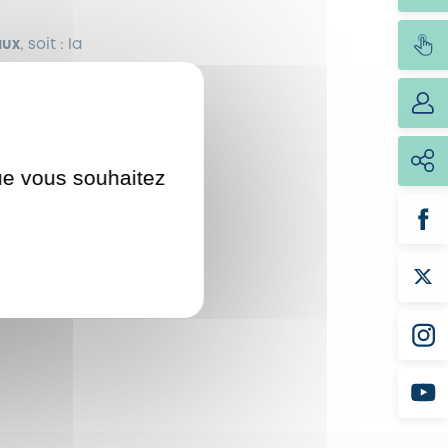
aux
, soit : la
à l’avancement des
rue Athime-Rué et la
que vous souhaitez