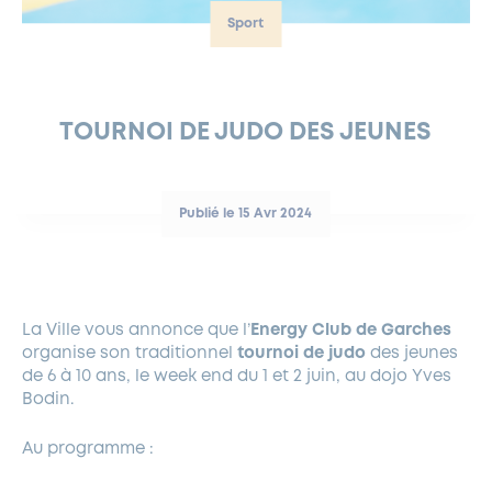
Sport
FERMETURES EXCEPTIONNELLES
HABITAT
LA MAISON D’AGLAÉ
INFORMATIONS PRATIQUES
VIE ÉCONOMIQUE
ESPACE COMMERÇANTS
LE BUDGET
BUDGET PARTICIPATIF
PARTENAIRES SOCIAUX
ANNÉE ANDRÉ MALRAUX À GARCHES 2026-2027
FONDS CULTUREL DE L’ERMITAGE
CULTE
ENVIRONNEMENT ET BIODIVERSITÉ
PLAN GRAND FROID
COMMUNICATIONS ADMINISTRATIVES
GÉRER MES DÉCHETS
LES AIDES
MIEUX CONSOMMER
VOTRE MAIRIE
PARTENAIRES INSTITUTIONNELS
ANCIENS COMBATTANTS ET MÉMOIRE
DÉVELOPPEMENT DURABLE
TOURNOI DE JUDO DES JEUNES
PANNEAUX D’AFFICHAGE LIBRE
EAU POTABLE ET ASSAINISSEMENT
INFORMATIONS PRATIQUES
SUBVENTIONS
GRÖBENZELL
ÉCONOMIES D’ÉNERGIE
Publié le 15 Avr 2024
DÉCLARATION DE CATASTROPHE NATURELLE
LE BEGM THÉTIS
UNE NAISSANCE, UN ARBRE
NOUVEAUX ARRIVANTS
PARCS ET SQUARES DE LA VILLE
La Ville vous annonce que l’
Energy Club de Garches
organise son traditionnel
tournoi de judo
des jeunes
LOCATION DE SALLES
de 6 à 10 ans, le week end du 1 et 2 juin, au dojo Yves
DEMANDE D’ABATTAGE
Bodin.
Au programme :
GESTION DU PATRIMOINE ARBORÉ