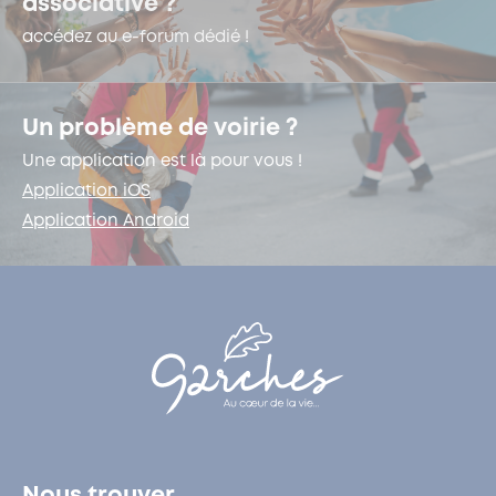
associative ?
accédez au e-forum dédié !
Un problème de voirie ?
Une application est là pour vous !
Application iOS
Application Android