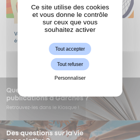
Ce site utilise des cookies
et vous donne le contrôle
SPORT
sur ceux que vous
souhaitez activer
ShareThis est désactivé.
Vacan’Sports Hauts-de-Seine revient cet
Autoriser
été !
Tout accepter
Tout refuser
Personnaliser
Quelles sont les dernières
publications à Garches ?
Retrouvez-les dans le Kiosque !
Des questions sur la vie